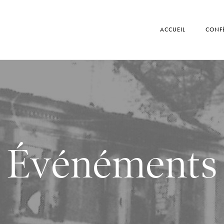
ACCUEIL
CONF
Événéments