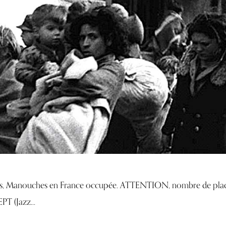
oms, Manouches en France occupée. ATTENTION, nombre de plac
T (Jazz...